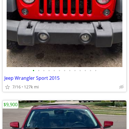
•
•
•
•
•
•
•
•
•
•
•
•
•
Jeep Wrangler Sport 2015
7/16
127k mi
$9,900