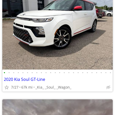
•
•
•
•
•
•
•
•
•
•
•
•
•
•
•
•
•
•
•
•
•
•
•
•
2020 Kia Soul GT-Line
7/27
67k mi
_Kia_ _Soul_ _Wagon_