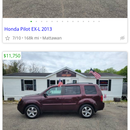
•
•
•
•
•
•
•
•
•
•
•
•
•
•
Honda Pilot EX-L 2013
7/10
168k mi
Mattawan
$11,750