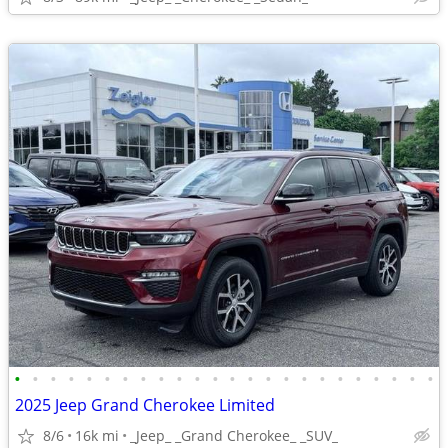
•
•
•
•
•
•
•
•
•
•
•
•
•
•
•
•
•
•
•
•
•
•
•
•
2025 Jeep Grand Cherokee Limited
8/6
16k mi
_Jeep_ _Grand Cherokee_ _SUV_