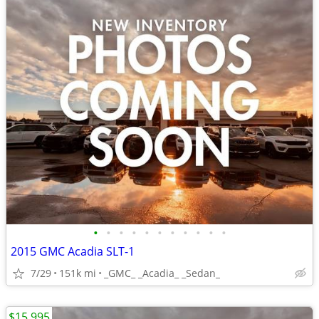
•
•
•
•
•
•
•
•
•
•
•
2015 GMC Acadia SLT-1
7/29
151k mi
_GMC_ _Acadia_ _Sedan_
$15,995