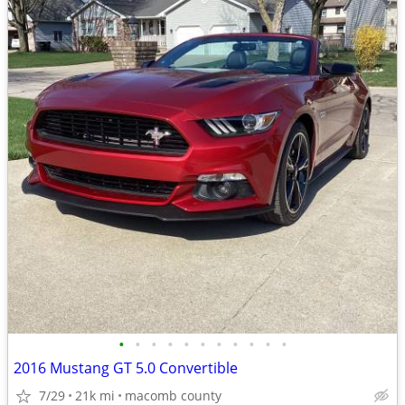
•
•
•
•
•
•
•
•
•
•
•
2016 Mustang GT 5.0 Convertible
7/29
21k mi
macomb county