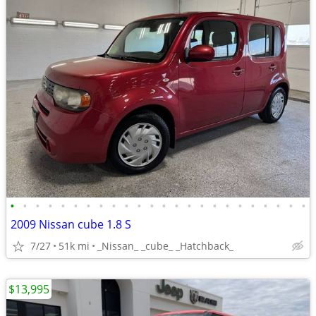
•
•
•
•
•
•
•
•
•
•
•
•
•
•
•
•
•
•
•
•
•
•
•
•
2009 Nissan cube 1.8 S
7/27
51k mi
_Nissan_ _cube_ _Hatchback_
$13,995