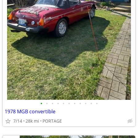
•
•
•
•
•
•
•
•
•
•
•
1978 MGB convertible
7/14
28k mi
PORTAGE