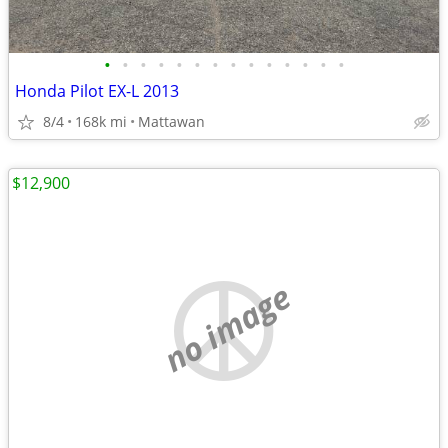
•
•
•
•
•
•
•
•
•
•
•
•
•
•
Honda Pilot EX-L 2013
8/4
168k mi
Mattawan
$12,900
no image