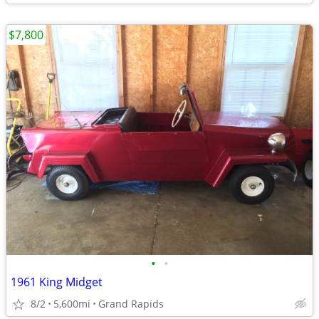
$7,800
•
•
1961 King Midget
8/2
5,600mi
Grand Rapids