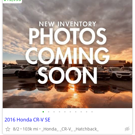
•
•
•
•
•
•
•
•
•
•
2016 Honda CR-V SE
8/2
103k mi
_Honda_ _CR-V_ _Hatchback_