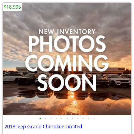
$18,995
•
•
•
•
•
•
•
•
•
•
•
2018 Jeep Grand Cherokee Limited