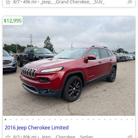
8/7
49k mi
_Jeep_ _Grand Cherokee_ _SUV_
$12,995
•
•
•
•
•
•
•
•
•
•
•
•
•
•
•
•
•
•
•
•
•
•
•
•
2016 Jeep Cherokee Limited
8/3
89k mi
_Jeep_ _Cherokee_ _Sedan_