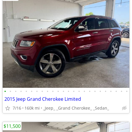
•
•
•
•
•
•
•
•
•
•
•
•
•
•
•
•
•
•
•
•
•
•
•
•
2015 Jeep Grand Cherokee Limited
7/16
160k mi
_Jeep_ _Grand Cherokee_ _Sedan_
$11,500