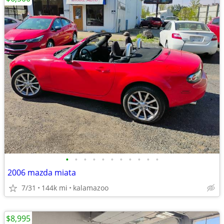
•
•
•
•
•
•
•
•
•
•
•
2006 mazda miata
7/31
144k mi
kalamazoo
$8,995