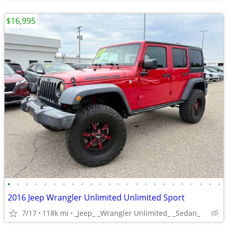
$16,995
•
•
•
•
•
•
•
•
•
•
•
•
•
•
•
•
•
•
•
•
•
•
•
•
2016 Jeep Wrangler Unlimited Unlimited Sport
7/17
118k mi
_Jeep_ _Wrangler Unlimited_ _Sedan_