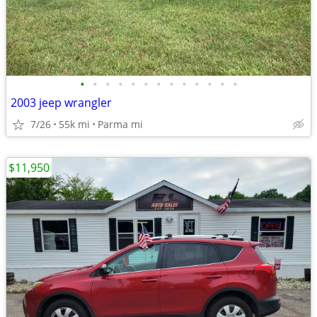
•
•
•
•
•
•
•
•
•
•
•
•
•
2003 jeep wrangler
7/26
55k mi
Parma mi
$11,950