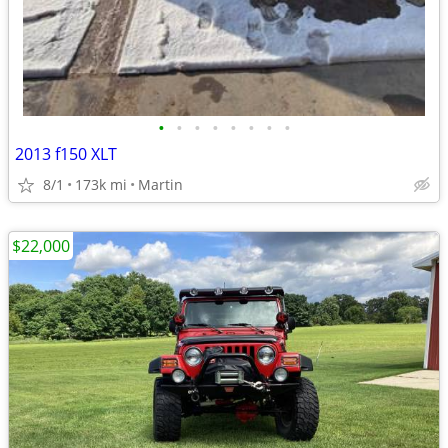
•
•
•
•
•
•
•
•
2013 f150 XLT
8/1
173k mi
Martin
$22,000