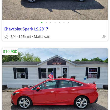
•
•
•
•
•
•
•
Chevrolet Spark LS 2017
8/4
125k mi
Mattawan
$10,900