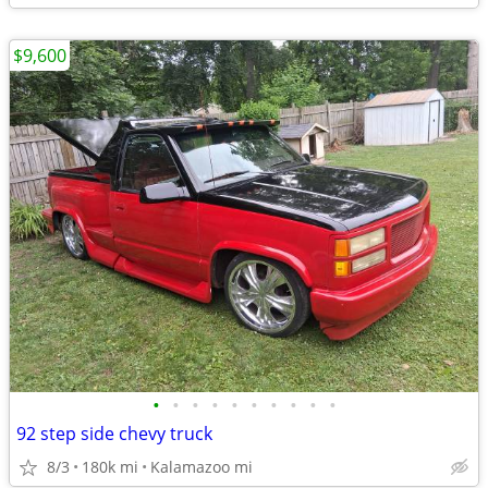
$9,600
•
•
•
•
•
•
•
•
•
•
92 step side chevy truck
8/3
180k mi
Kalamazoo mi