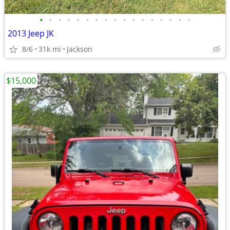
•
•
•
•
•
•
•
•
•
•
•
•
•
•
•
•
•
2013 Jeep JK
8/6
31k mi
Jackson
$15,000