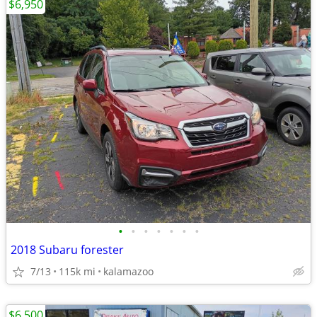
$6,950
•
•
•
•
•
•
•
2018 Subaru forester
7/13
115k mi
kalamazoo
$6,500