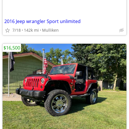
2016 Jeep wrangler Sport unlimited
7/18
142k mi
Mulliken
$16,500