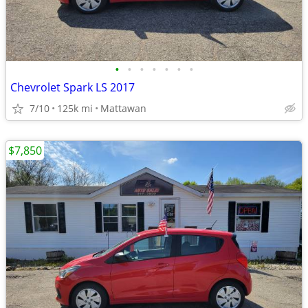
•
•
•
•
•
•
•
Chevrolet Spark LS 2017
7/10
125k mi
Mattawan
$7,850