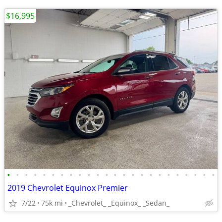
$16,995
•
•
•
•
•
•
•
•
•
•
•
•
•
•
•
•
•
•
•
•
•
•
•
•
2019 Chevrolet Equinox Premier
7/22
75k mi
_Chevrolet_ _Equinox_ _Sedan_