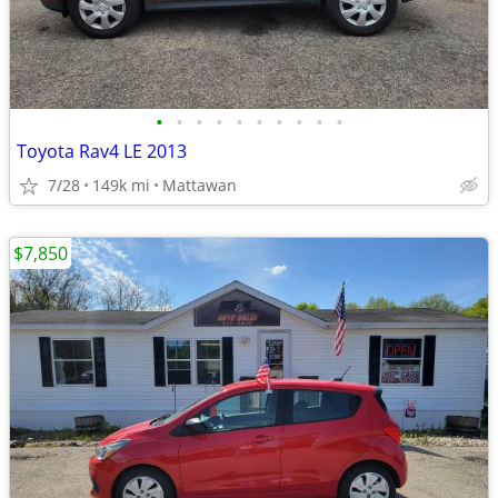
•
•
•
•
•
•
•
•
•
•
Toyota Rav4 LE 2013
7/28
149k mi
Mattawan
$7,850