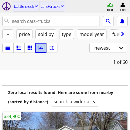
battle creek
cars+trucks
post
acct
+
price
sold by
type
model year
fuel
newest
1
of 60
Zero local results found. Here are some from nearby
search a wider area
(sorted by distance)
$34,900