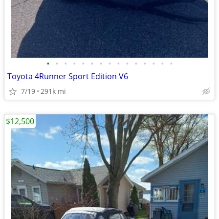
•
•
•
•
•
•
•
•
•
•
•
•
•
•
•
Toyota 4Runner Sport Edition V6
7/19
291k mi
$12,500