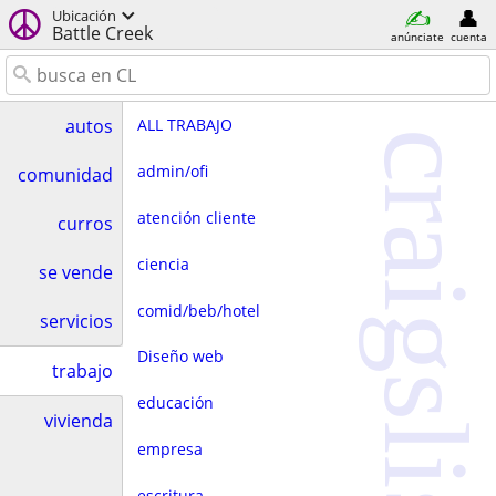
Ubicación
Battle Creek
anúnciate
cuenta
ALL TRABAJO
autos
craigslist
admin/ofi
comunidad
atención cliente
curros
ciencia
se vende
comid/beb/hotel
servicios
Diseño web
trabajo
educación
vivienda
empresa
escritura